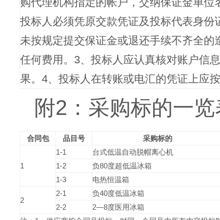
购代理机构指定的帐户，交纳保证金单位
投标人必须凭原交款凭证及投标代表身份
未按规定提交保证金或退还手续不齐全的
任何费用。3、投标人应认真核对账户信
果。4、投标人在转账或电汇的凭证上应按照
附2：采购标的一览
合同包
品目号
采购标的
1-1
台式低温自动脱帽离心机
1
1-2
负80度超低温冰箱
1-3
电热恒温箱
2-1
负40度低温冰箱
2
2-2
2—8度医用冰箱